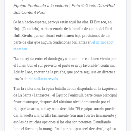
Equipo Península a la victoria | Foto © Ginés Díaz/Red
Bull Content Pool
Se han hecho esperar, pero ya están aquí las olas.
El Brusco
, en
Noja (Cantabria), será escenario de la batalla de vuelta del
Red
Bull Rivals
, que se librará
este lunes
bajo previsiones de un
parte de olas que augura condiciones brillantes en
el mítico spot
cántabro
.
“La marejada entra el domingo y se mantiene con buen viento para
el lunes. Con el sur previsto, el parte es muy favorable”, confirma
Adrián Laso, spotter de la prueba, que podrá seguirse en directo a
través de
redbull.com/rivals
Tras la victoria en la épica batalla de ida disputada en la izquierda
de La Santa (Lanzarote), el Equipo Península parte como principal
favorito aunque, después del altísimo nivel demostrado por el
Equipo Canarias, no hay nada decidido. “El equipo canario puede
dar la vuelta a la tortilla fácilmente. Son más fuertes físicamente y
eso les da muchas opciones si las olas son potentes. Estudiando
bien el formato, la manga final por equipos será decisiva”, explica