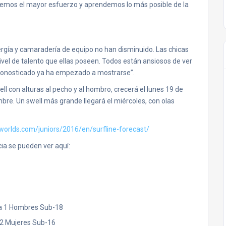
cemos el mayor esfuerzo y aprendemos lo más posible de la
 energía y camaradería de equipo no han disminuido. Las chicas
ivel de talento que ellas poseen. Todos están ansiosos de ver
 pronosticado ya ha empezado a mostrarse”.
well con alturas al pecho y al hombro, crecerá el lunes 19 de
re. Un swell más grande llegará el miércoles, con olas
aworlds.com/juniors/2016/en/surfline-forecast/
ia se pueden ver aquí:
da 1 Hombres Sub-18
 2 Mujeres Sub-16