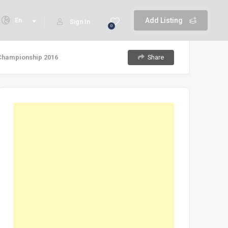
En
Add Listing
Sign In
0
Share
g Championship 2016