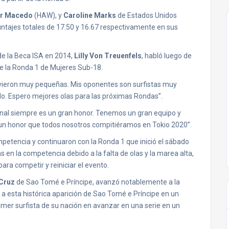
r Macedo
(HAW), y
Caroline Marks
de Estados Unidos
tajes totales de 17.50 y 16.67 respectivamente en sus
de la Beca ISA en 2014,
Lilly Von Treuenfels
, habló luego de
e la Ronda 1 de Mujeres Sub-18.
tuvieron muy pequeñas. Mis oponentes son surfistas muy
o. Espero mejores olas para las próximas Rondas”.
nal siempre es un gran honor. Tenemos un gran equipo y
 un honor que todos nosotros compitiéramos en Tokio 2020”.
petencia y continuaron con la Ronda 1 que inició el sábado
 en la competencia debido a la falta de olas y la marea alta,
ara competir y reiniciar el evento.
Cruz
de Sao Tomé e Príncipe, avanzó notablemente a la
a esta histórica aparición de Sao Tomé e Príncipe en un
imer surfista de su nación en avanzar en una serie en un