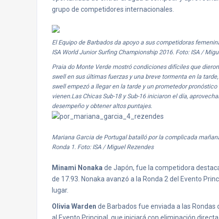
grupo de competidores internacionales.
El Equipo de Barbados da apoyo a sus competidoras femeninas
ISA World Junior Surfing Championship 2016. Foto: ISA / Mig
Praia do Monte Verde mostró condiciones difíciles que dier
swell en sus últimas fuerzas y una breve tormenta en la tard
swell empezó a llegar en la tarde y un prometedor pronóstic
vienen.Las Chicas Sub-18 y Sub-16 iniciaron el día, aprovech
desempeño y obtener altos puntajes.
Mariana Garcia de Portugal batalló por la complicada mañana 
Ronda 1. Foto: ISA / Miguel Rezendes
Minami Nonaka
de Japón, fue la competidora destacada
de 17.93. Nonaka avanzó a la Ronda 2 del Evento Princ
lugar.
Olivia Warden
de Barbados fue enviada a las Rondas
al Evento Principal, que iniciará con eliminación directa