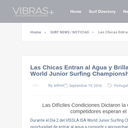
Home
Surf Directory
N
Home
Las Chicas Entra
SURF NEWS / NOTICIAS
Las Chicas Entran al Agua y Brill
World Junior Surfing Championsh
By, admin
September 19, 2016
Portugal
Las Difíciles Condiciones Dictaron l
competidores esperan el 
Durante el Día 2 del VISSLA ISA World Junior Surfing 
oportunidad de entrar al agua a competir y aprovecharo