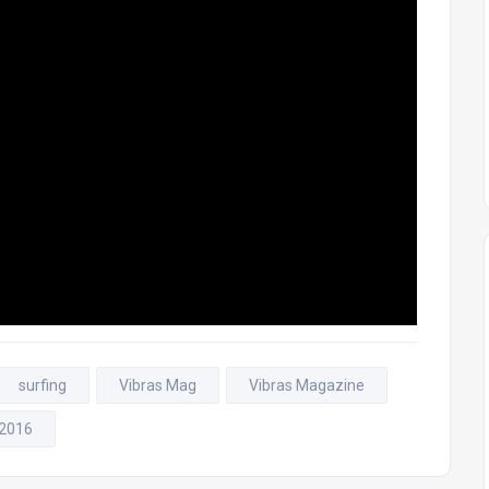
surfing
Vibras Mag
Vibras Magazine
 2016