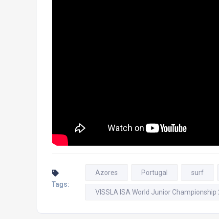
Azores
Portugal
surf
Tags:
VISSLA ISA World Junior Championship