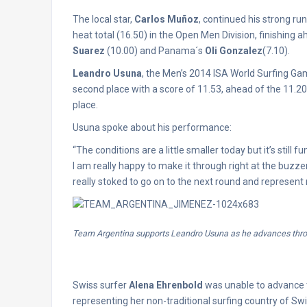
The local star,
Carlos Muñoz
, continued his strong ru
heat total (16.50) in the Open Men Division, finishing 
Suarez
(10.00) and Panama´s
Oli Gonzalez
(7.10).
Leandro Usuna
, the Men’s 2014 ISA World Surfing Ga
second place with a score of 11.53, ahead of the 11.20
place.
Usuna spoke about his performance:
“The conditions are a little smaller today but it’s still f
I am really happy to make it through right at the buzzer.
really stoked to go on to the next round and represent
Team Argentina supports Leandro Usuna as he advances throu
Swiss surfer
Alena Ehrenbold
was unable to advance t
representing her non-traditional surfing country of Sw