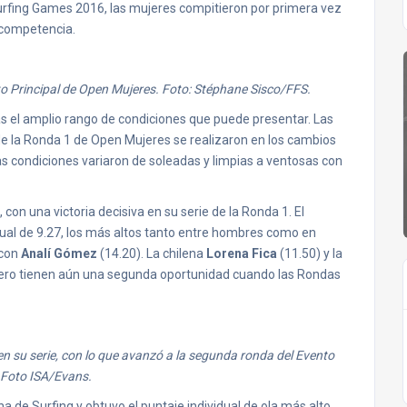
urfing Games 2016, las mujeres compitieron por primera vez
e competencia.
o Principal de Open Mujeres. Foto: Stéphane Sisco/FFS.
as el amplio rango de condiciones que puede presentar. Las
de la Ronda 1 de Open Mujeres se realizaron en los cambios
s condiciones variaron de soleadas y limpias a ventosas con
con una victoria decisiva en su serie de la Ronda 1. El
idual de 9.27, los más altos tanto entre hombres como en
 con
Analí Gómez
(14.20). La chilena
Lorena Fica
(11.50) y la
pero tienen aún una segunda oportunidad cuando las Rondas
en su serie, con lo que avanzó a la segunda ronda del Evento
. Foto ISA/Evans.
ha de Surfing y obtuvo el puntaje individual de ola más alto