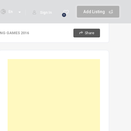
En
Add Listing
Sign In
0
Share
ING GAMES 2016