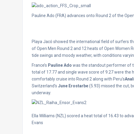
Pauline Ado (FRA) advances onto Round 2 of the Ope
Playa Jacó showed the international field of surfers t
of Open Men Round 2 and 12 heats of Open Women Rou
tide swings and moody weather, with conditions varying
France’s
Pauline Ado
was the standout performer of the
total of 17.77 and single wave score of 9.27 were the 
comfortably cruise into Round 2 along with Peru’s
Anal
Switzerland’s
June Erostarbe
(5.93) missed the cut, 
underway.
Ella Williams (NZL) scored a heat total of 16.43 to adv
Evans