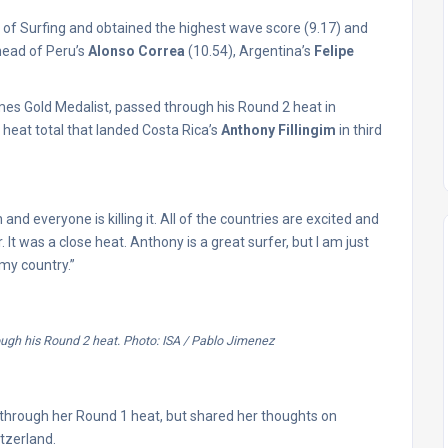
n of Surfing and obtained the highest wave score (9.17) and
ahead of Peru’s
Alonso Correa
(10.54), Argentina’s
Felipe
mes Gold Medalist, passed through his Round 2 heat in
 heat total that landed Costa Rica’s
Anthony Fillingim
in third
un and everyone is killing it. All of the countries are excited and
 It was a close heat. Anthony is a great surfer, but I am just
 my country.”
gh his Round 2 heat. Photo: ISA / Pablo Jimenez
hrough her Round 1 heat, but shared her thoughts on
itzerland.