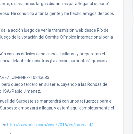
erte, o si viajamos largas distancias para llegar al océano”.
roso. He conocido a tanta gente y he hecho amigos de todos
 de la acción luego de ver la transmisión web desde Río de
luego de la votación del Comité Olímpico Internacional por la
 con las difíciles condiciones, brillaron y prepararon el
ncia delante de nosotros ¡La acción aumentará gracias al
n, pero quedó tercero en su serie, cayendo a las Rondas de
o: ISA/Pablo Jiménez.
el swell del Suroeste se mantendrá con unos refuerzos para el
l Suroeste empezará a llegar, y estará aquí completamente el
r en
http://isaworlds.com/wsg/2016/es/forecast/
.