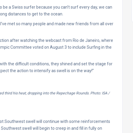
 to be a Swiss surfer because you can’t surf every day, we can
 long distances to get to the ocean.
. I’ve met so many people and made new friends from all over
ction after watching the webcast from Rio de Janeiro, where
lympic Committee voted on August 3 to include Surfing in the
h the difficult conditions, they shined and set the stage for
ct the action to intensify as swell is on the way!”
ed third his heat, dropping into the Repechage Rounds. Photo: ISA /
3 foot Southwest swell will continue with some reinforcements
thwest swell will begin to creep in and fill in fully on