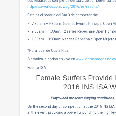
Los resultados completos del Día 2 de competencia los
http://isaworlds.com/wsg/2016/es/results/
Este es el horario del Día 3 de competencia:
7:30 am – 9:30am: 6 series Evento Principal Open 
9:30am – 1:30am: 12 series Repechaje Open Homb
1:30am – 3:30am: 6 series Repechaje Open Mujere
*Hora local de Costa Rica.
Sintoniza la acción en vivo en
www.vibrasmagazine.c
Fuente: ISA
Female Surfers Provide 
2016 INS ISA W
Playa Jacó presents varying conditions
On the second day of competition at the 2016 INS ISA
in the event, providing a powerful punch to the high le