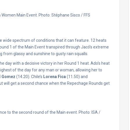
n Women Main Event. Photo: Stéphane Sisco / FFS
he wide spectrum of conditions that it can feature. 12 heats
nd 1 of the Main Event transpired through Jacó’s extreme
 from glassy and sunshine to gusty rain squalls.
 day with a decisive victory in her Round 1 heat. Ado’s heat
highest of the day for any man or woman, allowing her to
í Gomez
(14.20). Chile’s
Lorena Fica
(11.50) and
but will get a second chance when the Repechage Rounds get
ance to the second round of the Main event. Photo: ISA /