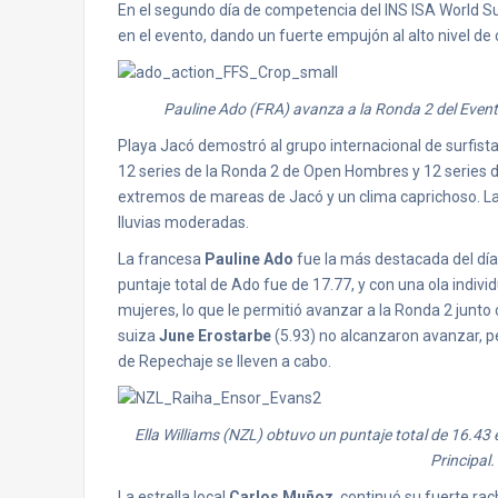
En el segundo día de competencia del INS ISA World S
en el evento, dando un fuerte empujón al alto nivel d
Pauline Ado (FRA) avanza a la Ronda 2 del Event
Playa Jacó demostró al grupo internacional de surfist
12 series de la Ronda 2 de Open Hombres y 12 series 
extremos de mareas de Jacó y un clima caprichoso. La
lluvias moderadas.
La francesa
Pauline Ado
fue la más destacada del día, 
puntaje total de Ado fue de 17.77, y con una ola indiv
mujeres, lo que le permitió avanzar a la Ronda 2 junto
suiza
June Erostarbe
(5.93) no alcanzaron avanzar, 
de Repechaje se lleven a cabo.
Ella Williams (NZL) obtuvo un puntaje total de 16.43 
Principal
La estrella local
Carlos Muñoz
, continuó su fuerte rac