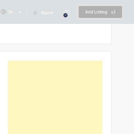
En
Add Listing
Sign In
0