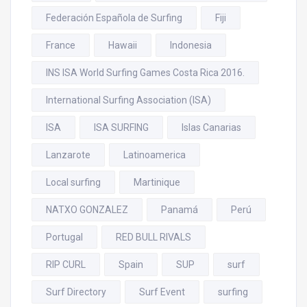
Federación Española de Surfing
Fiji
France
Hawaii
Indonesia
INS ISA World Surfing Games Costa Rica 2016.
International Surfing Association (ISA)
ISA
ISA SURFING
Islas Canarias
Lanzarote
Latinoamerica
Local surfing
Martinique
NATXO GONZALEZ
Panamá
Perú
Portugal
RED BULL RIVALS
RIP CURL
Spain
SUP
surf
Surf Directory
Surf Event
surfing