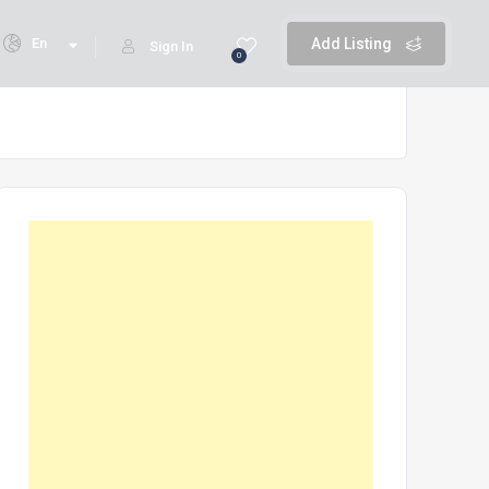
En
Add Listing
Sign In
0