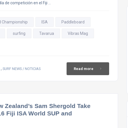
a de competición en el Fiji …
rd Championship
ISA
Paddleboard
surfing
Tavarua
Vibras Mag
,
SURF NEWS / NOTICIAS
Read more
ew Zealand’s Sam Shergold Take
6 Fiji ISA World SUP and