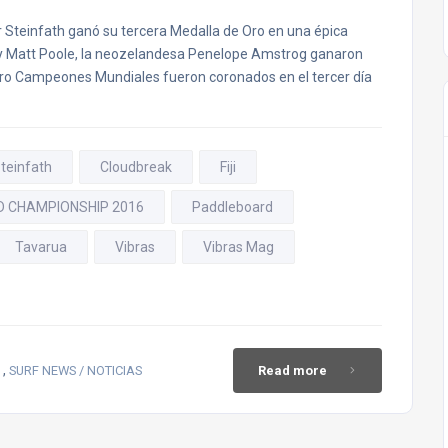
einfath ganó su tercera Medalla de Oro en una épica
n y Matt Poole, la neozelandesa Penelope Amstrog ganaron
atro Campeones Mundiales fueron coronados en el tercer día
teinfath
Cloudbreak
Fiji
D CHAMPIONSHIP 2016
Paddleboard
Tavarua
Vibras
Vibras Mag
,
SURF NEWS / NOTICIAS
Read more