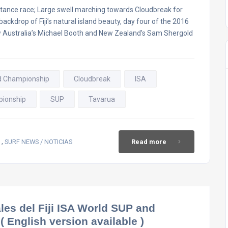
tance race; Large swell marching towards Cloudbreak for
ackdrop of Fiji’s natural island beauty, day four of the 2016
 Australia’s Michael Booth and New Zealand’s Sam Shergold
rd Championship
Cloudbreak
ISA
ionship
SUP
Tavarua
,
SURF NEWS / NOTICIAS
Read more
s del Fiji ISA World SUP and
English version available )