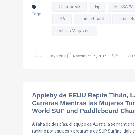
Cloudbreak
Fiji
FIJI ISA 
Tags:
ISA
Paddleboard
Paddleb
Vibras Magazine
,
By, admin
November 19, 2016
FIJI
SUP
Appleby de EEUU Repite Título, 
Carreras Mientras las Mujeres Tom
World SUP and Paddleboard Cha
A falta de dos días, el equipo de Australia se mantiene
ranking por equipos y programa de SUP Surfing, dale c