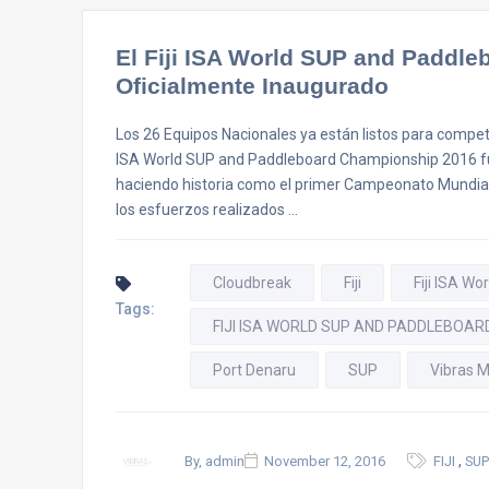
El Fiji ISA World SUP and Paddl
Oficialmente Inaugurado
Los 26 Equipos Nacionales ya están listos para competi
ISA World SUP and Paddleboard Championship 2016 fue
haciendo historia como el primer Campeonato Mundial 
los esfuerzos realizados …
Cloudbreak
Fiji
Fiji ISA W
Tags:
FIJI ISA WORLD SUP AND PADDLEBOAR
Port Denaru
SUP
Vibras 
,
By, admin
November 12, 2016
FIJI
SUP