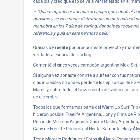
cada ola y creo que eso se va a ver reflejado en el mate
– “Quiero agradecer ademas al equipo que cubrió el viaj
durísimo y se va a poder disfrutar de un material realm
maniobra en los 7 días de surfing, dandole su toque mág
referencia y guía en este hermoso país.”
Gracias a
Freelife
por producir este proyecto y manten
verdadera esencia del surfing.
Comentó el cinco veces campeón argentino Maxi Siri.
Si alguna vez soñaste con irte a surfear con tus mejor
olas increíbles no podés perderte los episodios de ESP
Mares y, sobre todo, el lanzamiento del video que se v
de diciembre.
Todos los que formamos parte del Warm Up Surf Trip 
hicieron posible: Freelife Argentina, Jony y Chris de R
Pechu de Mormaii Argenina, Gus de Oakley Argentina, 
Gaby de Freelife Panamá, al Hostal Kambutaleko y Álv
Texto Marcelo Rodríguez / Fotos ® Álvaro Fonseca de