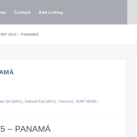
ews
Contact
Add Listing
RIP 2015 – PANAMÁ
NAMÁ
,
,
,
xi Siri (ARG)
Nahuel Rull (ARG)
Panamá
SURF NEWS /
15 – PANAMÁ