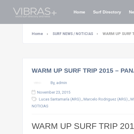
Home
Surf Directory
N
Home
WARM UP SURF T
SURF NEWS / NOTICIAS
WARM UP SURF TRIP 2015 – PA
By, admin
November 23, 2015
,
,
Lucas Santamaría (ARG)
Marcelo Rodriguez (ARG)
Ma
NOTICIAS
WARM UP SURF TRIP 20