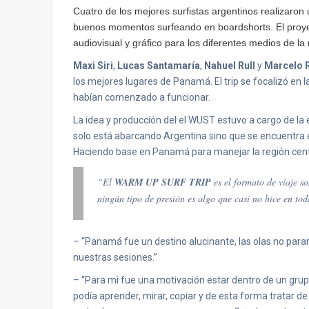
Cuatro de los mejores surfistas argentinos realizaron
buenos momentos surfeando en boardshorts. El proyec
audiovisual y gráfico para los diferentes medios de la 
Maxi Siri
,
Lucas Santamaría
,
Nahuel Rull
y
Marcelo 
los mejores lugares de Panamá. El trip se focalizó en la
habían comenzado a funcionar.
La idea y producción del el WUST estuvo a cargo de l
solo está abarcando Argentina sino que se encuentra 
Haciendo base en Panamá para manejar la región cent
“El
WARM UP SURF TRIP
es el formato de viaje so
ningún tipo de presión es algo que casi no hice en tod
– “Panamá fue un destino alucinante, las olas no pararo
nuestras sesiones.”
– “Para mi fue una motivación estar dentro de un grup
podía aprender, mirar, copiar y de esta forma tratar de