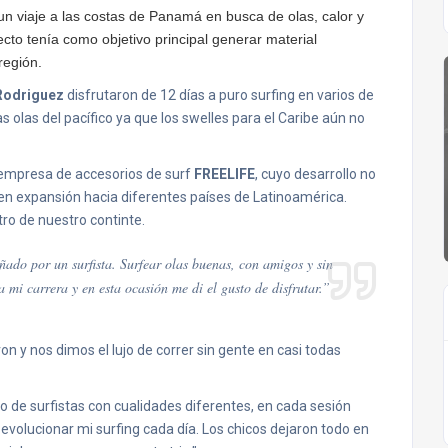
 un viaje a las costas de Panamá en busca de olas, calor y
to tenía como objetivo principal generar material
región.
Rodriguez
disfrutaron de 12 días a puro surfing en varios de
s olas del pacífico ya que los swelles para el Caribe aún no
a empresa de accesorios de surf
FREELIFE
, cuyo desarrollo no
en expansión hacia diferentes países de Latinoamérica.
ro de nuestro continte.
ñado por un surfista. Surfear olas buenas, con amigos y sin
a mi carrera y en esta ocasión me di el gusto de disfrutar.”
n y nos dimos el lujo de correr sin gente en casi todas
o de surfistas con cualidades diferentes, en cada sesión
 evolucionar mi surfing cada día. Los chicos dejaron todo en