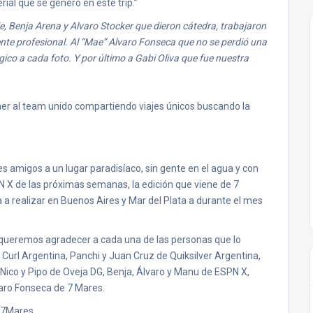
rial que se genero en este trip.”
e, Benja Arena y Alvaro Stocker que dieron cátedra, trabajaron
ente profesional. Al “Mae” Alvaro Fonseca que no se perdió una
ico a cada foto. Y por último a Gabi Oliva que fue nuestra
er al team unido compartiendo viajes únicos buscando la
es amigos a un lugar paradisíaco, sin gente en el agua y con
N X de las próximas semanas, la edición que viene de 7
a a realizar en Buenos Aires y Mar del Plata a durante el mes
queremos agradecer a cada una de las personas que lo
ip Curl Argentina, Panchi y Juan Cruz de Quiksilver Argentina,
Nico y Pipo de Oveja DG, Benja, Álvaro y Manu de ESPN X,
aro Fonseca de 7 Mares.
 7Mares.