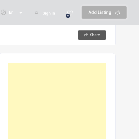
En
Add Listing
Sign In
0
Share