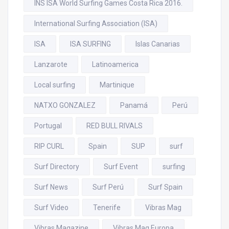
INS ISA World Surfing Games Costa Rica 2016.
International Surfing Association (ISA)
ISA
ISA SURFING
Islas Canarias
Lanzarote
Latinoamerica
Local surfing
Martinique
NATXO GONZALEZ
Panamá
Perú
Portugal
RED BULL RIVALS
RIP CURL
Spain
SUP
surf
Surf Directory
Surf Event
surfing
Surf News
Surf Perú
Surf Spain
Surf Video
Tenerife
Vibras Mag
Vibras Magazine
Vibras Mag Europa