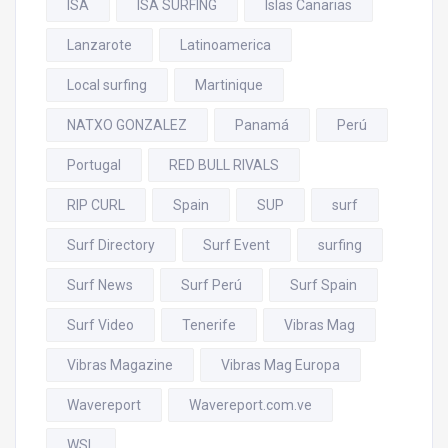
ISA
ISA SURFING
Islas Canarias
Lanzarote
Latinoamerica
Local surfing
Martinique
NATXO GONZALEZ
Panamá
Perú
Portugal
RED BULL RIVALS
RIP CURL
Spain
SUP
surf
Surf Directory
Surf Event
surfing
Surf News
Surf Perú
Surf Spain
Surf Video
Tenerife
Vibras Mag
Vibras Magazine
Vibras Mag Europa
Wavereport
Wavereport.com.ve
WSL