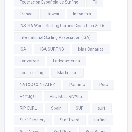
Federación Española de Surfing
Fiji
France
Hawaii
Indonesia
INS ISA World Surfing Games Costa Rica 2016.
International Surfing Association (ISA)
ISA
ISA SURFING
Islas Canarias
Lanzarote
Latinoamerica
Local surfing
Martinique
NATXO GONZALEZ
Panamá
Perú
Portugal
RED BULL RIVALS
RIP CURL
Spain
SUP
surf
Surf Directory
Surf Event
surfing
Surf News
Surf Perú
Surf Spain