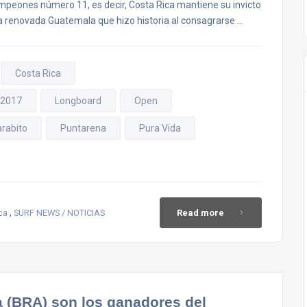
Campeones número 11, es decir, Costa Rica mantiene su invicto
 renovada Guatemala que hizo historia al consagrarse …
Costa Rica
 2017
Longboard
Open
arabito
Puntarena
Pura Vida
,
ca
SURF NEWS / NOTICIAS
Read more
a (BRA) son los ganadores del