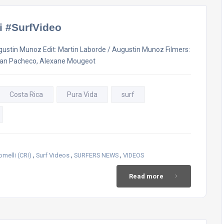
i #SurfVideo
ustin Munoz Edit: Martin Laborde / Augustin Munoz Filmers:
han Pacheco, Alexane Mougeot
Costa Rica
Pura Vida
surf
,
,
,
melli (CRI)
Surf Videos
SURFERS NEWS
VIDEOS
Read more