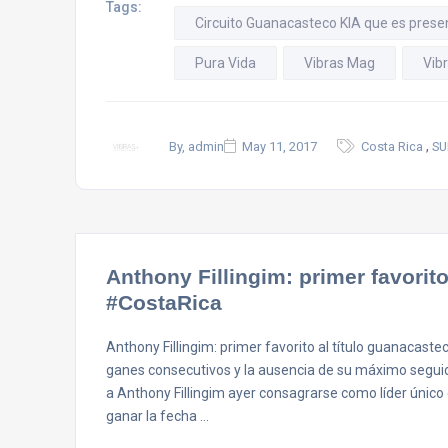
Tags:
Circuito Guanacasteco KIA que es pres
Pura Vida
Vibras Mag
Vib
,
By, admin
May 11, 2017
Costa Rica
SU
Anthony Fillingim: primer favorit
#CostaRica
Anthony Fillingim: primer favorito al título guanacaste
ganes consecutivos y la ausencia de su máximo seguido
a Anthony Fillingim ayer consagrarse como líder único
ganar la fecha …