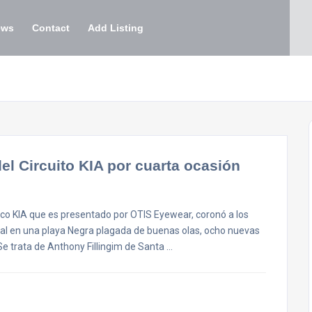
ews
Contact
Add Listing
 Circuito KIA por cuarta ocasión
eco KIA que es presentado por OTIS Eyewear, coronó a los
nal en una playa Negra plagada de buenas olas, ocho nuevas
e trata de Anthony Fillingim de Santa …