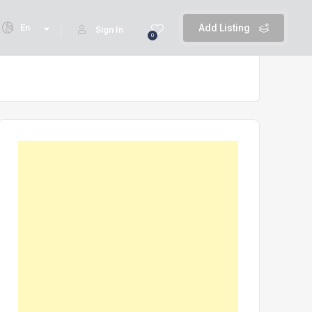
En
Add Listing
Sign In
0