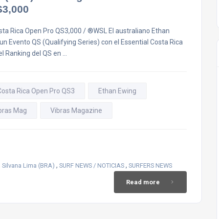
S3,000
Costa Rica Open Pro QS3,000 / ®WSL El australiano Ethan
un Evento QS (Qualifying Series) con el Essential Costa Rica
el Ranking del QS en …
 Costa Rica Open Pro QS3
Ethan Ewing
bras Mag
Vibras Magazine
,
,
,
Silvana Lima (BRA)
SURF NEWS / NOTICIAS
SURFERS NEWS
Read more